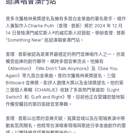
迴演唱會澳門站
曾多次獲格林美獎提名及擁有多首白金單曲的著名歌手、唱作
人兼製作人Charlie Puth（查理 · 普斯）將於 2024 年 12 月
14 日登陸澳門威尼斯人®的威尼斯人綜藝館，舉辦查理 · 普斯
“Something New” 巡迴演唱會澳門站。
查理 · 普斯被認為是業界最穩定的熱門音樂唱作人之一，亦是
備受追捧的創作夥伴，橫跨多個音樂流派。他擁有
《Attention》《We Don’t Talk Anymore》及《See You
Again》等九首白金單曲，曾四次獲格林美獎提名、三個
Billboard 音樂獎、影評人選擇大獎以及金球獎提名。他的第
三張個人專輯《CHARLIE》收錄了多首熱門單曲如《Light
Switch》和《Left and Right》等，目前他正在緊鑼密鼓地製
作備受矚目的第四張錄音室專輯。
查理 · 普斯以出眾的音樂天賦、寬廣音域以及在現場表演中帶
動氣氛而聞名。他經常在演唱會現場與歌迷分享金曲創作的靈
感，以獨特嗓音俘獲無數歌迷的心。