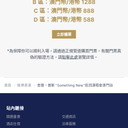
B 區：澳門幣/港幣 1288
C 區：澳門幣/港幣 888
D 區：澳門幣/港幣 588
立即購票
*為保障你可以順利入場，請通過正規管道購買門票。有關門票真
偽的驗證方法，請
點擊此處
瀏覽詳情。
首頁
娛樂表演
查理・普斯 “Something New”巡回演唱會澳門站
站內鏈接
精選優惠
交通資訊
酒店住宿
泊車服務