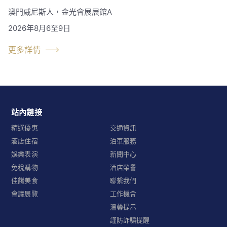
澳門威尼斯人，金光會展展館A
2026年8月6至9日
更多詳情
站內鏈接
精選優惠
交通資訊
酒店住宿
泊車服務
娛樂表演
新聞中心
免稅購物
酒店榮譽
佳餚美食
聯繫我們
會議展覽
工作機會
溫馨提示
謹防詐騙提醒