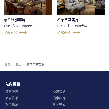
豪華維雅套房
奢華皇室套房
170平方米丨1張特大床
70平方米丨1張特大床
了解更多
了解更多
首頁
酒店
豪華皇室套房
站內鏈接
精選優惠
交通資訊
酒店住宿
泊車服務
娛樂表演
新聞中心