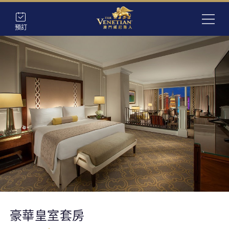
預訂
豪華皇室套房