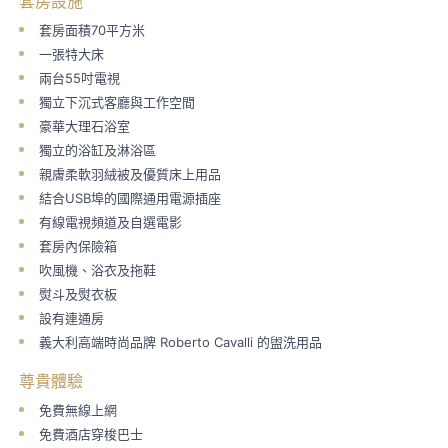
套房設施
套房面積70平方米
一張特大床
兩台55吋電視
獨立下沉式客廳與工作空間
豪華大理石浴室
獨立的浴缸及淋浴區
親膚柔軟羽絨被及優質床上用品
結合USB埠的國際通用電源插座
有線電視頻道及自選電影
套房內保險箱
吹風機、浴衣及拖鞋
熨斗及熨衣板
設有連通房
義大利高端時尚品牌 Roberto Cavalli 的盥洗用品
尊貴體驗
免費無線上網
免費酒店穿梭巴士