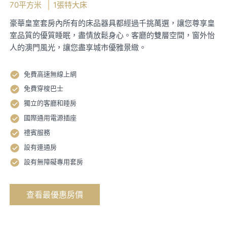
70平方米
1張特大床
豪華皇室套房內所有的床品器具都經過千挑萬選，讓您尊享皇
室品質的優質睡眠，盡情放鬆身心。客廳的雙層空間，窗外怡
人的澳門風光，讓您盡享城市優雅景緻。
免費高速無線上網
免費穿梭巴士
獨立的客廳和睡房
國際通用電源插座
禮賓服務
設有連通房
設有無障礙專用套房
查看最優惠房價