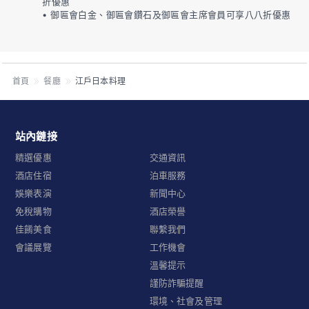
折優惠
• 御匾會白金、御匾會鑽石及御匾會主席會員可享八八折優惠
首頁
餐廳
江戶日本料理
站內鏈接
精選優惠
交通資訊
酒店住宿
泊車服務
娛樂表演
新聞中心
免稅購物
酒店榮譽
佳餚美食
聯繫我們
會議展覽
工作機會
溫馨提示
謹防詐騙提醒
環境、社會及管理