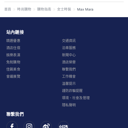
首頁
時尚購物
購物指南
女士時裝
Max Mara
站內鏈接
精選優惠
交通資訊
酒店住宿
泊車服務
娛樂表演
新聞中心
免稅購物
酒店榮譽
佳餚美食
聯繫我們
會議展覽
工作機會
溫馨提示
謹防詐騙提醒
環境、社會及管理
隱私聲明
聯繫我們