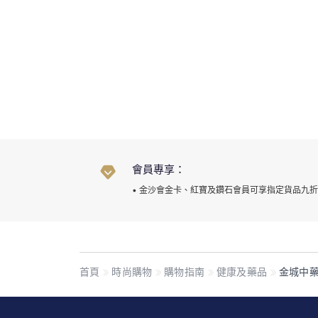
會員專享：
• 金沙會金卡、紅寶及鑽石會員可享指定貨品九
首頁
時尚購物
購物指南
健康及藥品
金城中