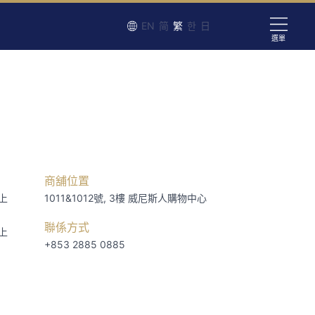
EN
简
繁
한
日
選單
商舖位置
上
1011&1012號, 3樓
威尼斯人購物中心
聯係方式
上
+853 2885 0885