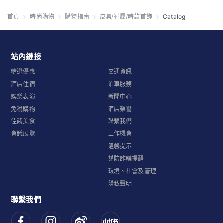
首頁
時尚購物
購物指南
皮具/鞋履/時款首飾
Catalog
站內鏈接
精選優惠
交通資訊
酒店住宿
泊車服務
娛樂表演
新聞中心
免稅購物
酒店榮譽
佳餚美食
聯繫我們
會議展覽
工作機會
溫馨提示
謹防詐騙提醒
環境、社會及管理
隱私聲明
聯繫我們