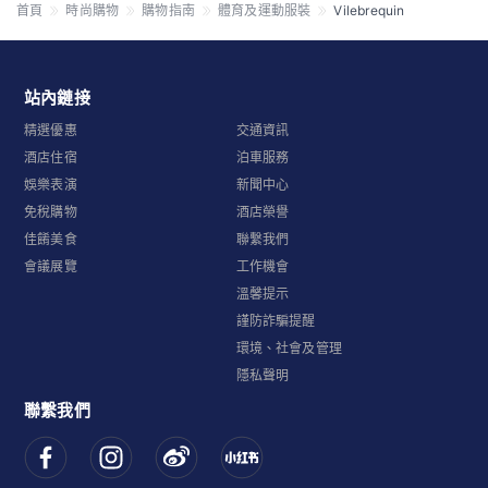
首頁
時尚購物
購物指南
體育及運動服裝
Vilebrequin
站內鏈接
精選優惠
交通資訊
酒店住宿
泊車服務
娛樂表演
新聞中心
免稅購物
酒店榮譽
佳餚美食
聯繫我們
會議展覽
工作機會
溫馨提示
謹防詐騙提醒
環境、社會及管理
隱私聲明
聯繫我們