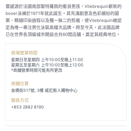
靈感源於法國南部聖特羅佩的衝浪男孩，Vilebrequin嶄新的
boxer泳褲於1971年就此誕生。其充滿創意及色彩繽紛的圖
案、精細印染過程以及獨一無二的剪裁，使Vilebrequin被認
定為唯一專注男仕泳裝高檔次品牌。時至今天，此法國品牌
已在世界各頂級城市開設合共60間店舖，奠定其經典地位。
商場營業時間
星期日至星期四 上午10:00至晚上11:00
星期五至星期六 上午10:00至晚上12:00
*商舖營業時間可能有所更改
商舖位置
金橋街517號, 3樓
威尼斯人購物中心
聯係方式
+853 2882 8190